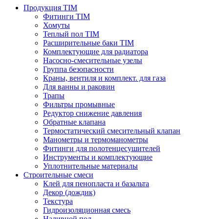
Продукция TIM
Фитинги TIM
Хомуты
Теплый пол TIM
Расширительные баки TIM
Комплектующие для радиатора
Насосно-смесительные узелы
Группа безопасности
Краны, вентиля и комплект. для газа
Для ванны и раковин
Трапы
Фильтры промывные
Редуктор снижение давления
Обратные клапана
Термостатический смесительный клапан
Манометры и термоманометры
Фитинги для полотенцесушителей
Инструменты и комплектующие
Уплотнительные материалы
Строительные смеси
Клей для пенопласта и базальта
Декор (дождик)
Текстура
Гидроизоляционная смесь
Наливной пол