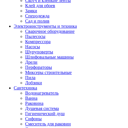
Скотч и клейкие ленты
Клей для обоев
Замки
Спецодежда
Сад и полив
Электроинструменты и техника
Сварочное оборудование
Пылесосы
Компрессора
Насосы
Шуруповерты
Шлифовальные машины
Дрели
Перфораторы
Миксеры строительные
Пила
Лобзики
Сантехника
Водонагреватель
Ванна
Раковина
Душевая система
Гигиенический душ
Сифоны
Смеситель для раковин