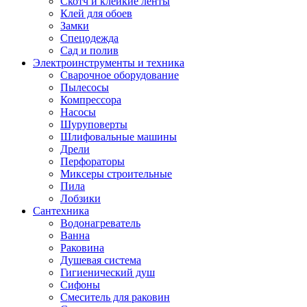
Скотч и клейкие ленты
Клей для обоев
Замки
Спецодежда
Сад и полив
Электроинструменты и техника
Сварочное оборудование
Пылесосы
Компрессора
Насосы
Шуруповерты
Шлифовальные машины
Дрели
Перфораторы
Миксеры строительные
Пила
Лобзики
Сантехника
Водонагреватель
Ванна
Раковина
Душевая система
Гигиенический душ
Сифоны
Смеситель для раковин