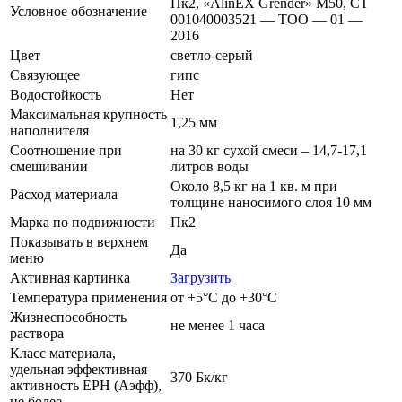
Пк2, «AlinEX Grender» М50, СТ
Условное обозначение
001040003521 — ТОО — 01 —
2016
Цвет
светло-серый
Связующее
гипс
Водостойкость
Нет
Максимальная крупность
1,25 мм
наполнителя
Соотношение при
на 30 кг сухой смеси – 14,7-17,1
смешивании
литров воды
Около 8,5 кг на 1 кв. м при
Расход материала
толщине наносимого слоя 10 мм
Марка по подвижности
Пк2
Показывать в верхнем
Да
меню
Активная картинка
Загрузить
Температура применения
от +5°С до +30°С
Жизнеспособность
не менее 1 часа
раствора
Класс материала,
удельная эффективная
370 Бк/кг
активность ЕРН (Аэфф),
не более