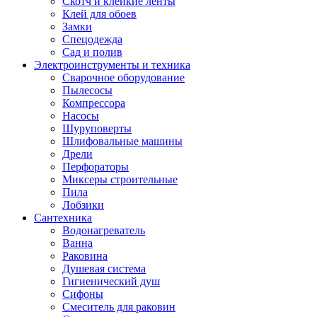
Скотч и клейкие ленты
Клей для обоев
Замки
Спецодежда
Сад и полив
Электроинструменты и техника
Сварочное оборудование
Пылесосы
Компрессора
Насосы
Шуруповерты
Шлифовальные машины
Дрели
Перфораторы
Миксеры строительные
Пила
Лобзики
Сантехника
Водонагреватель
Ванна
Раковина
Душевая система
Гигиенический душ
Сифоны
Смеситель для раковин