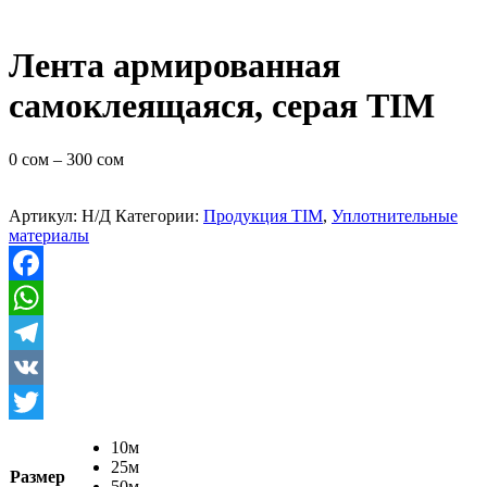
Лента армированная
самоклеящаяся, серая TIM
0
сом
–
300
сом
Артикул:
Н/Д
Категории:
Продукция TIM
,
Уплотнительные
материалы
Facebook
WhatsApp
Telegram
VK
Twitter
10м
25м
Размер
50м