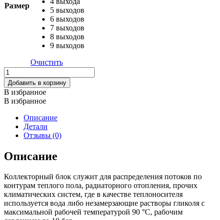
4 выхода
Размер
5 выходов
6 выходов
7 выходов
8 выходов
9 выходов
Очистить
Количество
товара
Добавить в корзину
Коллекторная
В избранное
группа
В избранное
с
расходомерами
Описание
1",
Детали
нерж,
Отзывы (0)
без
кранов
Описание
и
нак-
Коллекторный блок служит для распределения потоков по
ков
контурам теплого пола, радиаторного отопления, прочих
TIM
климатических систем, где в качестве теплоносителя
используется вода либо незамерзающие растворы гликоля с
максимальной рабочей температурой 90 °С, рабочим