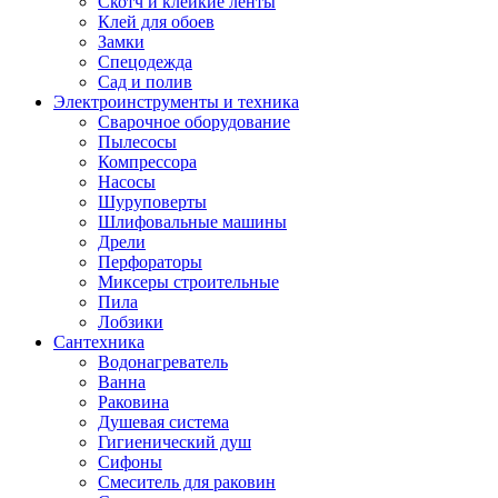
Скотч и клейкие ленты
Клей для обоев
Замки
Спецодежда
Сад и полив
Электроинструменты и техника
Сварочное оборудование
Пылесосы
Компрессора
Насосы
Шуруповерты
Шлифовальные машины
Дрели
Перфораторы
Миксеры строительные
Пила
Лобзики
Сантехника
Водонагреватель
Ванна
Раковина
Душевая система
Гигиенический душ
Сифоны
Смеситель для раковин