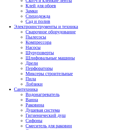
Скотч и клейкие ленты
Клей для обоев
Замки
Спецодежда
Сад и полив
Электроинструменты и техника
Сварочное оборудование
Пылесосы
Компрессора
Насосы
Шуруповерты
Шлифовальные машины
Дрели
Перфораторы
Миксеры строительные
Пила
Лобзики
Сантехника
Водонагреватель
Ванна
Раковина
Душевая система
Гигиенический душ
Сифоны
Смеситель для раковин