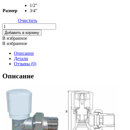
Twitter
1/2"
Размер
3/4"
Очистить
Количество
товара
Добавить в корзину
Вентиль
В избранное
радиаторный
В избранное
регулировочный
угловой
Описание
TIM
Детали
Отзывы (0)
Описание