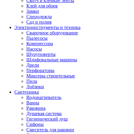
Скотч и клейкие ленты
Клей для обоев
Замки
Спецодежда
Сад и полив
Электроинструменты и техника
Сварочное оборудование
Пылесосы
Компрессора
Насосы
Шуруповерты
Шлифовальные машины
Дрели
Перфораторы
Миксеры строительные
Пила
Лобзики
Сантехника
Водонагреватель
Ванна
Раковина
Душевая система
Гигиенический душ
Сифоны
Смеситель для раковин