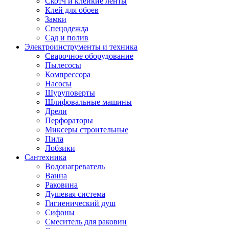
Скотч и клейкие ленты
Клей для обоев
Замки
Спецодежда
Сад и полив
Электроинструменты и техника
Сварочное оборудование
Пылесосы
Компрессора
Насосы
Шуруповерты
Шлифовальные машины
Дрели
Перфораторы
Миксеры строительные
Пила
Лобзики
Сантехника
Водонагреватель
Ванна
Раковина
Душевая система
Гигиенический душ
Сифоны
Смеситель для раковин