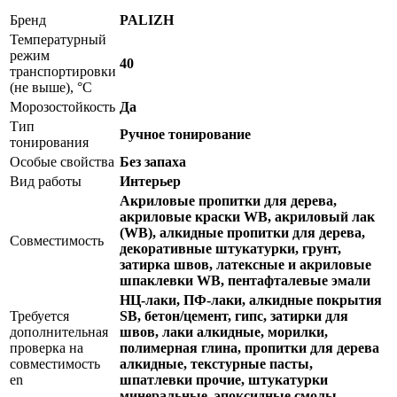
Бренд
PALIZH
Температурный
режим
40
транспортировки
(не выше), °C
Морозостойкость
Да
Тип
Ручное тонирование
тонирования
Особые свойства
Без запаха
Вид работы
Интерьер
Акриловые пропитки для дерева,
акриловые краски WB, акриловый лак
(WB), алкидные пропитки для дерева,
Совместимость
декоративные штукатурки, грунт,
затирка швов, латексные и акриловые
шпаклевки WB, пентафталевые эмали
НЦ-лаки, ПФ-лаки, алкидные покрытия
Требуется
SB, бетон/цемент, гипс, затирки для
дополнительная
швов, лаки алкидные, морилки,
проверка на
полимерная глина, пропитки для дерева
совместимость
алкидные, текстурные пасты,
en
шпатлевки прочие, штукатурки
минеральные, эпоксидные смолы