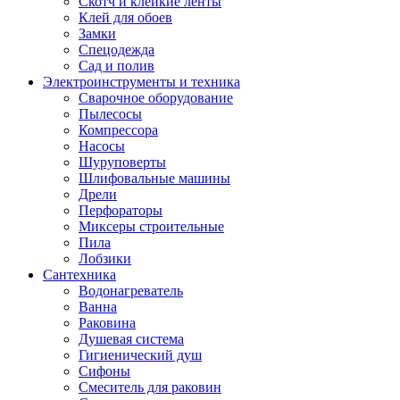
Скотч и клейкие ленты
Клей для обоев
Замки
Спецодежда
Сад и полив
Электроинструменты и техника
Сварочное оборудование
Пылесосы
Компрессора
Насосы
Шуруповерты
Шлифовальные машины
Дрели
Перфораторы
Миксеры строительные
Пила
Лобзики
Сантехника
Водонагреватель
Ванна
Раковина
Душевая система
Гигиенический душ
Сифоны
Смеситель для раковин