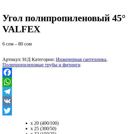
Угол полипропиленовый 45°
VALFEX
6
сом
–
80
сом
Артикул:
Н/Д
Категории:
Инженерная сантехника
,
Полипропиленовые трубы и фитинги
Facebook
WhatsApp
Telegram
VK
Twitter
х 20 (400/100)
х 25 (300/50)
х 32 (150/25)