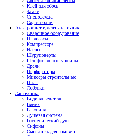
Скотч и клейкие ленты
Клей для обоев
Замки
Спецодежда
Сад и полив
Электроинструменты и техника
Сварочное оборудование
Пылесосы
Компрессора
Насосы
Шуруповерты
Шлифовальные машины
Дрели
Перфораторы
Миксеры строительные
Пила
Лобзики
Сантехника
Водонагреватель
Ванна
Раковина
Душевая система
Гигиенический душ
Сифоны
Смеситель для раковин