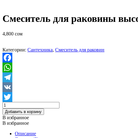
Смеситель для раковины выс
4,800
сом
Категории:
Сантехника
,
Смеситель для раковин
Facebook
WhatsApp
Telegram
VK
Количество
Twitter
товара
Добавить в корзину
Смеситель
В избранное
для
В избранное
раковины
высокий
Описание
VALFEX