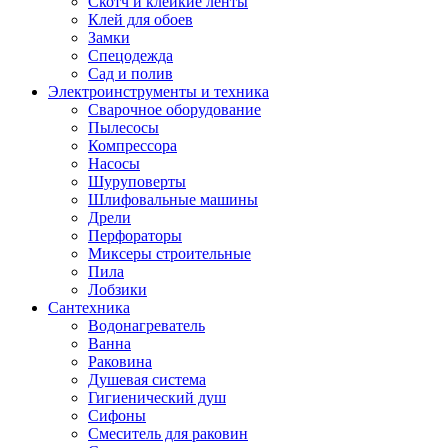
Скотч и клейкие ленты
Клей для обоев
Замки
Спецодежда
Сад и полив
Электроинструменты и техника
Сварочное оборудование
Пылесосы
Компрессора
Насосы
Шуруповерты
Шлифовальные машины
Дрели
Перфораторы
Миксеры строительные
Пила
Лобзики
Сантехника
Водонагреватель
Ванна
Раковина
Душевая система
Гигиенический душ
Сифоны
Смеситель для раковин