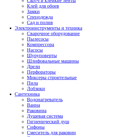
Скотч и клейкие ленты
Клей для обоев
Замки
Спецодежда
Сад и полив
Электроинструменты и техника
Сварочное оборудование
Пылесосы
Компрессора
Насосы
Шуруповерты
Шлифовальные машины
Дрели
Перфораторы
Миксеры строительные
Пила
Лобзики
Сантехника
Водонагреватель
Ванна
Раковина
Душевая система
Гигиенический душ
Сифоны
Смеситель для раковин