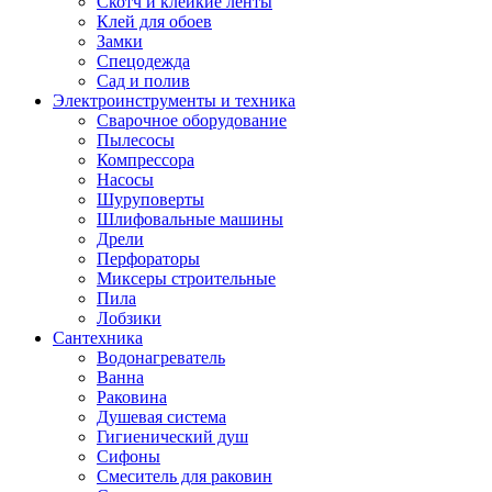
Скотч и клейкие ленты
Клей для обоев
Замки
Спецодежда
Сад и полив
Электроинструменты и техника
Сварочное оборудование
Пылесосы
Компрессора
Насосы
Шуруповерты
Шлифовальные машины
Дрели
Перфораторы
Миксеры строительные
Пила
Лобзики
Сантехника
Водонагреватель
Ванна
Раковина
Душевая система
Гигиенический душ
Сифоны
Смеситель для раковин