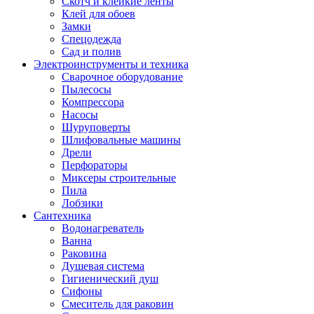
Скотч и клейкие ленты
Клей для обоев
Замки
Спецодежда
Сад и полив
Электроинструменты и техника
Сварочное оборудование
Пылесосы
Компрессора
Насосы
Шуруповерты
Шлифовальные машины
Дрели
Перфораторы
Миксеры строительные
Пила
Лобзики
Сантехника
Водонагреватель
Ванна
Раковина
Душевая система
Гигиенический душ
Сифоны
Смеситель для раковин