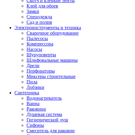
Скотч и клейкие ленты
Клей для обоев
Замки
Спецодежда
Сад и полив
Электроинструменты и техника
Сварочное оборудование
Пылесосы
Компрессора
Насосы
Шуруповерты
Шлифовальные машины
Дрели
Перфораторы
Миксеры строительные
Пила
Лобзики
Сантехника
Водонагреватель
Ванна
Раковина
Душевая система
Гигиенический душ
Сифоны
Смеситель для раковин