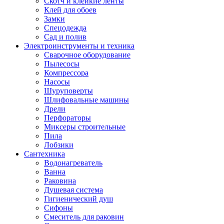
Скотч и клейкие ленты
Клей для обоев
Замки
Спецодежда
Сад и полив
Электроинструменты и техника
Сварочное оборудование
Пылесосы
Компрессора
Насосы
Шуруповерты
Шлифовальные машины
Дрели
Перфораторы
Миксеры строительные
Пила
Лобзики
Сантехника
Водонагреватель
Ванна
Раковина
Душевая система
Гигиенический душ
Сифоны
Смеситель для раковин