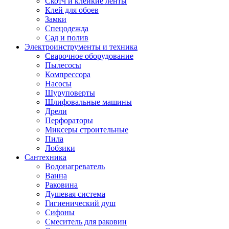
Скотч и клейкие ленты
Клей для обоев
Замки
Спецодежда
Сад и полив
Электроинструменты и техника
Сварочное оборудование
Пылесосы
Компрессора
Насосы
Шуруповерты
Шлифовальные машины
Дрели
Перфораторы
Миксеры строительные
Пила
Лобзики
Сантехника
Водонагреватель
Ванна
Раковина
Душевая система
Гигиенический душ
Сифоны
Смеситель для раковин