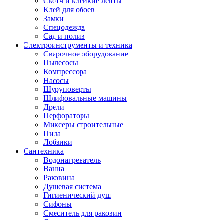
Скотч и клейкие ленты
Клей для обоев
Замки
Спецодежда
Сад и полив
Электроинструменты и техника
Сварочное оборудование
Пылесосы
Компрессора
Насосы
Шуруповерты
Шлифовальные машины
Дрели
Перфораторы
Миксеры строительные
Пила
Лобзики
Сантехника
Водонагреватель
Ванна
Раковина
Душевая система
Гигиенический душ
Сифоны
Смеситель для раковин