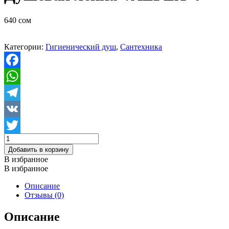
640
сом
Категории:
Гигиенический душ
,
Сантехника
Facebook
WhatsApp
Telegram
VK
Количество
Twitter
товара
Добавить в корзину
Душевая
В избранное
лейка
В избранное
VALFEX-
4
Описание
Отзывы (0)
Описание