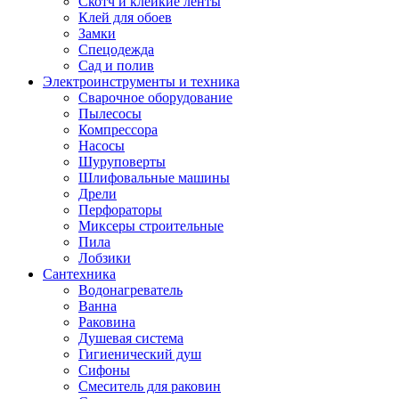
Скотч и клейкие ленты
Клей для обоев
Замки
Спецодежда
Сад и полив
Электроинструменты и техника
Сварочное оборудование
Пылесосы
Компрессора
Насосы
Шуруповерты
Шлифовальные машины
Дрели
Перфораторы
Миксеры строительные
Пила
Лобзики
Сантехника
Водонагреватель
Ванна
Раковина
Душевая система
Гигиенический душ
Сифоны
Смеситель для раковин