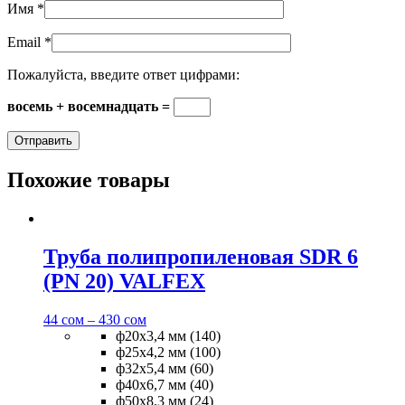
Имя
*
Email
*
Пожалуйста, введите ответ цифрами:
восемь + восемнадцать =
Похожие товары
Труба полипропиленовая SDR 6
(PN 20) VALFEX
44
сом
–
430
сом
ф20х3,4 мм (140)
ф25х4,2 мм (100)
ф32х5,4 мм (60)
ф40х6,7 мм (40)
ф50х8,3 мм (24)