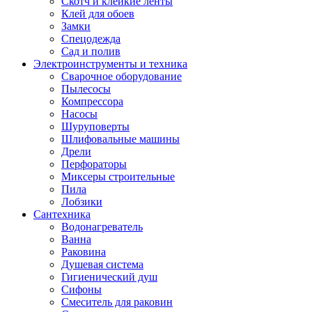
Скотч и клейкие ленты
Клей для обоев
Замки
Спецодежда
Сад и полив
Электроинструменты и техника
Сварочное оборудование
Пылесосы
Компрессора
Насосы
Шуруповерты
Шлифовальные машины
Дрели
Перфораторы
Миксеры строительные
Пила
Лобзики
Сантехника
Водонагреватель
Ванна
Раковина
Душевая система
Гигиенический душ
Сифоны
Смеситель для раковин