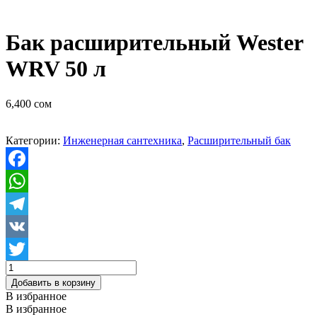
Бак расширительный Wester
WRV 50 л
6,400
сом
Категории:
Инженерная сантехника
,
Расширительный бак
Facebook
WhatsApp
Telegram
VK
Количество
Twitter
товара
Добавить в корзину
Бак
В избранное
расширительный
В избранное
Wester