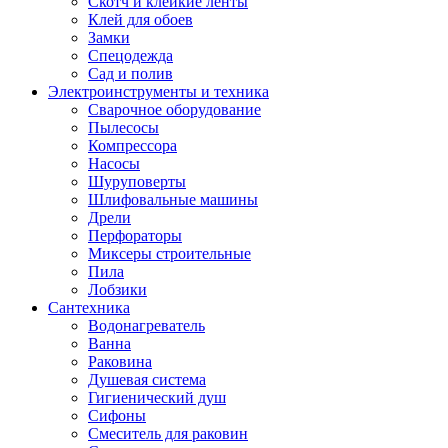
Скотч и клейкие ленты
Клей для обоев
Замки
Спецодежда
Сад и полив
Электроинструменты и техника
Сварочное оборудование
Пылесосы
Компрессора
Насосы
Шуруповерты
Шлифовальные машины
Дрели
Перфораторы
Миксеры строительные
Пила
Лобзики
Сантехника
Водонагреватель
Ванна
Раковина
Душевая система
Гигиенический душ
Сифоны
Смеситель для раковин